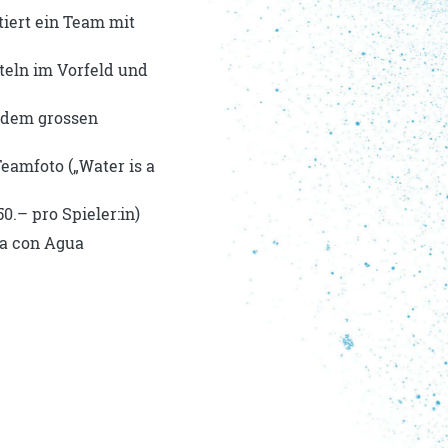
iert ein Team mit
teln im Vorfeld und
e dem grossen
eamfoto („Water is a
.– pro Spieler:in)
va con Agua