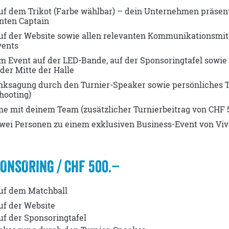
Fragen & Antworten
uf dem Trikot (Farbe wählbar) – dein Unternehmen präsent
nten Captain
uf der Website sowie allen relevanten Kommunikationsmit
vents
m Event auf der LED-Bande, auf der Sponsoringtafel sowi
der Mitte der Halle
nksagung durch den Turnier-Speaker sowie persönliches T
hooting)
e mit deinem Team (zusätzlicher Turnierbeitrag von CHF 50
zwei Personen zu einem exklusiven Business-Event von Vi
ONSORING / CHF 500.–
uf dem Matchball
uf der Website
uf der Sponsoringtafel