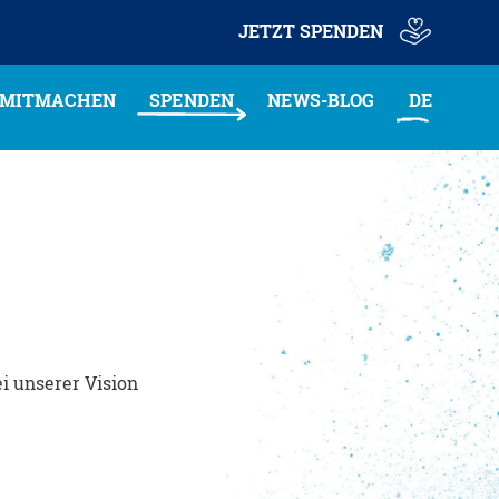
JETZT SPENDEN
MITMACHEN
SPENDEN
NEWS-BLOG
DE
pende Online
hmen
eine Spende als Geschenk
rieb
ls Unternehmen
nstalter:in
erde Gönner:in
cher:in & Volunteer
r an Schulen
i unserer Vision