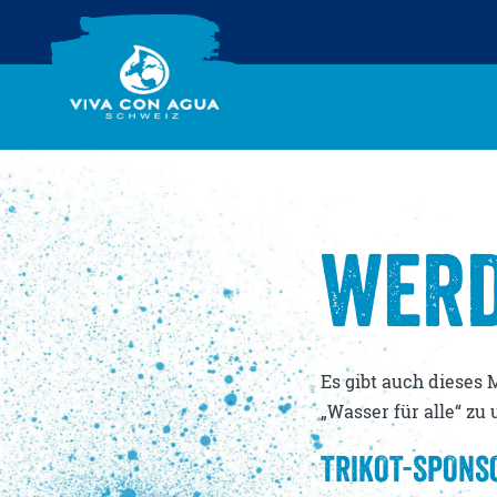
WERD
Es gibt auch dieses 
„Wasser für alle“ zu 
Kernteam
TRIKOT-SPONSO
Pressebereich