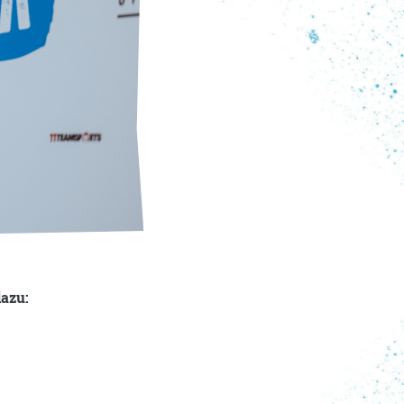
dazu: