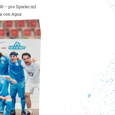
.– pro Spieler:in)
va con Agua