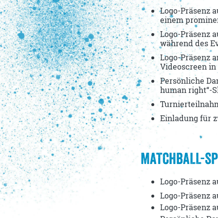
Jobs & Praktika
Logo-Präsenz a
einem promine
Testimonials
Logo-Präsenz a
während des E
Logo-Präsenz a
Videoscreen in 
Persönliche Da
human right“-S
Turnierteilnahm
Einladung für 
MATCHBALL-SP
Logo-Präsenz a
Logo-Präsenz a
Logo-Präsenz a