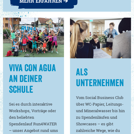
MEHR ERFAHREN
VIVA CON AGUA
ALS
AN DEINER
UNTERNEHMEN
SCHULE
Vom Social Business Club
Sei es durch interaktive
über WC-Papier, Leitungs-
Workshops, Vorträge oder
und Mineralwasser bis hin
den beliebten
zu Spendenläufen und
Spendenlauf Run4WATER
Showcases – es gibt
– unser Angebot rund ums
zahlreiche Wege, wie du