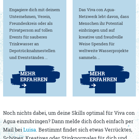
Engagiere dich mit deinem
Das Viva con Agua-
Unternehmen, Verein,
Netzwerk lebt davon, dass
Freundeskreis oder als
Menschen ihr Potential
Privatperson auf tollen
einbringen und auf
Events für sauberes
kreative und freudvolle
Trinkwasser an
Weise Spenden für
Depotrücknahmestellen
weltweite Wasserprojekte
und Eventständen …
sammeln …
MEHR
MEHR
ERFAHREN
ERFAHREN
Noch nichts dabei, um deine Skills optimal für Viva con
Agua einzubringen? Dann melde dich doch einfach per
Mail bei
Luisa
. Bestimmt findet sich etwas Verrücktes,
Schönes, Kreatives oder Stinknormales für dich und