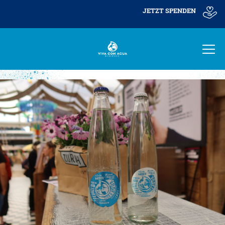
https://www.vivaconagua.ch/anmeldung_newbiecall/
JETZT SPENDEN