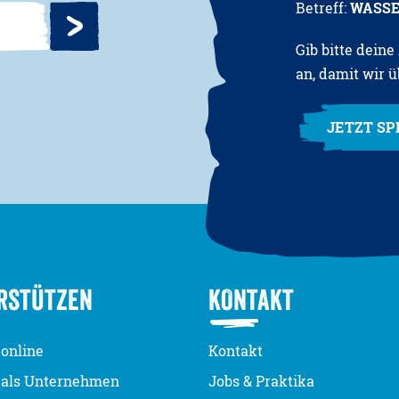
Betreff:
WASSE
Gib bitte dein
an, damit wir ü
JETZT S
RSTÜTZEN
KONTAKT
online
Kontakt
 als Unternehmen
Jobs & Praktika