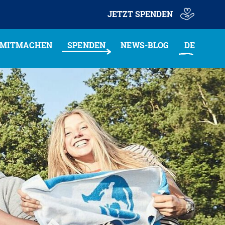
JETZT SPENDEN
MITMACHEN
SPENDEN
NEWS-BLOG
DE
pende Online
hmen
eine Spende als Geschenk
rieb
ls Unternehmen
nstalter:in
erde Gönner:in
cher:in & Volunteer
r an Schulen