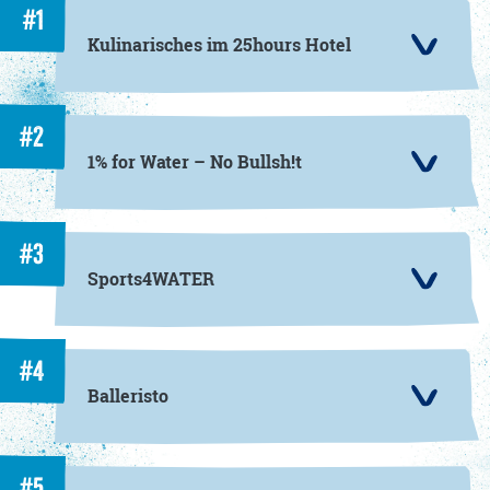
#1
Kulinarisches im 25hours Hotel
#2
1% for Water – No Bullsh!t
#3
Sports4WATER
#4
Balleristo
#5