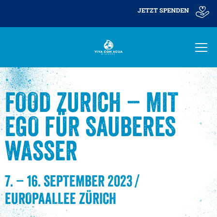
JETZT SPENDEN
FOOD ZURICH – MIT
EGO FÜR SAUBERES
WASSER
7. – 16. SEPTEMBER 2023
/
EUROPAALLEE
ZÜRICH