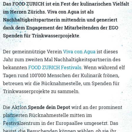
Das FOOD ZURICH ist ein Fest der kulinarischen Vielfalt
im Herzen Zürichs. Viva con Agua ist als
Nachhaltigkeitspartnerin mittendrin und generiert
dank dem Engagement der Mitarbeitenden der EGO
Spenden für Trinkwasserprojekte
.
Der gemeinnützige Verein
Viva con Agua
ist dieses
Jahr zum zweiten Mal Nachhaltigkeitspartnerin des
bekannten
FOOD ZURICH Festivals
. Wenn während elf
Tagen rund 100’000 Menschen der Kulinarik frönen,
betreuen wir die Rücknahmestelle, um Spenden für
Trinkwasserprojekte zu sammeln.
Die Aktion
Spende dein Depot
wird an der prominent
platzierten Rücknahmestelle mitten im
Festivalzentrum in der Europaallee umgesetzt. Das
heisst, die Besuchenden können wählen, ob sie ihr