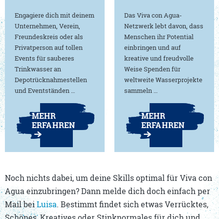
Engagiere dich mit deinem
Das Viva con Agua-
Unternehmen, Verein,
Netzwerk lebt davon, dass
Freundeskreis oder als
Menschen ihr Potential
Privatperson auf tollen
einbringen und auf
Events für sauberes
kreative und freudvolle
Trinkwasser an
Weise Spenden für
Depotrücknahmestellen
weltweite Wasserprojekte
und Eventständen …
sammeln …
MEHR
MEHR
ERFAHREN
ERFAHREN
Noch nichts dabei, um deine Skills optimal für Viva con
Agua einzubringen? Dann melde dich doch einfach per
Mail bei
Luisa
. Bestimmt findet sich etwas Verrücktes,
Schönes, Kreatives oder Stinknormales für dich und