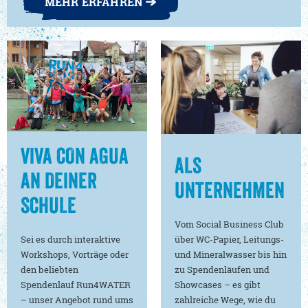
MEHR ERFAHREN
VIVA CON AGUA
ALS
AN DEINER
UNTERNEHMEN
SCHULE
Vom Social Business Club
Sei es durch interaktive
über WC-Papier, Leitungs-
Workshops, Vorträge oder
und Mineralwasser bis hin
den beliebten
zu Spendenläufen und
Spendenlauf Run4WATER
Showcases – es gibt
– unser Angebot rund ums
zahlreiche Wege, wie du